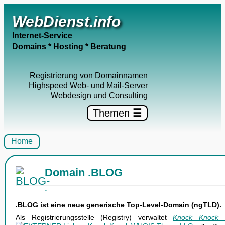
WebDienst.info
Internet-Service
Domains * Hosting * Beratung
Registrierung von Domainnamen
Highspeed Web- und Mail-Server
Webdesign und Consulting
Themen
☰
Home
Domain .BLOG
.BLOG ist eine neue generische Top-Level-Domain (ngTLD).
Als Registrierungsstelle (Registry) verwaltet
Knock Knock