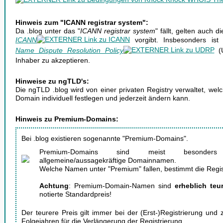
Hinweis zum "ICANN registrar system":
Da .blog unter das "
ICANN registrar system
" fällt, gelten auch 
ICANN
vorgibt. Insbesonders ist
Name Dispute Resolution Policy
(U
Inhaber zu akzeptieren.
Hinweise zu ngTLD's:
Die ngTLD .blog wird von einer privaten Registry verwaltet, welc
Domain individuell festlegen und jederzeit ändern kann.
Hinweis zu Premium-Domains:
Bei .blog existieren sogenannte "Premium-Domains".
Premium-Domains sind meist besonde
allgemeine/aussagekräftige Domainnamen.
Welche Namen unter "Premium" fallen, bestimmt die Regis
Achtung
: Premium-Domain-Namen sind
erheblich teu
notierte Standardpreis!
Der teurere Preis gilt immer bei der (Erst-)Registrierung und
Folgejahren für die Verlängerung der Registrierung.