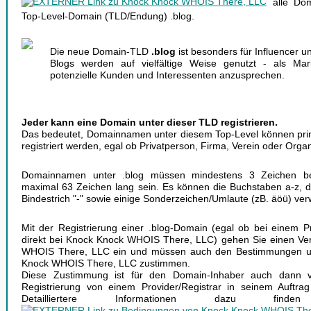
alle Dom
Top-Level-Domain (TLD/Endung) .blog.
Die neue Domain-TLD
.blog
ist besonders für Influencer u
Blogs werden auf vielfältige Weise genutzt - als Ma
potenzielle Kunden und Interessenten anzusprechen.
Jeder kann eine Domain unter dieser TLD registrieren.
Das bedeutet, Domainnamen unter diesem Top-Level können prin
registriert werden, egal ob Privatperson, Firma, Verein oder Organ
Domainnamen unter .blog müssen mindestens 3 Zeichen be
maximal 63 Zeichen lang sein. Es können die Buchstaben a-z, di
Bindestrich "-" sowie einige Sonderzeichen/Umlaute (zB. äöü) ve
Mit der Registrierung einer .blog-Domain (egal ob bei einem Pr
direkt bei Knock Knock WHOIS There, LLC) gehen Sie einen Ver
WHOIS There, LLC ein und müssen auch den Bestimmungen u
Knock WHOIS There, LLC zustimmen.
Diese Zustimmung ist für den Domain-Inhaber auch dann ve
Registrierung von einem Provider/Registrar in seinem Auftrag
Detailliertere Informationen dazu 