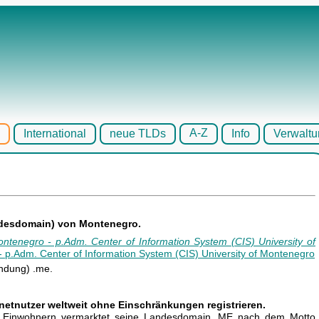
A-Z
International
neue TLDs
Info
Verwaltu
andesdomain) von Montenegro.
ntenegro - p.Adm. Center of Information System (CIS) University of
ndung) .me.
netnutzer weltweit ohne Einschränkungen registrieren.
0 Einwohnern vermarktet seine Landesdomain .ME nach dem Motto