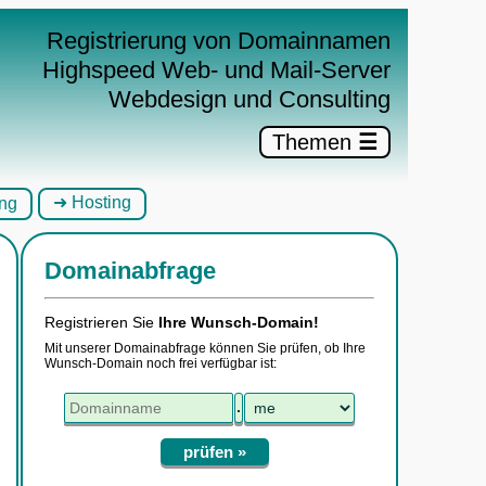
×
Registrierung von Domainnamen
Highspeed Web- und Mail-Server
Webdesign und Consulting
Themen
☰
➜ Hosting
ng
Domainabfrage
Registrieren Sie
Ihre Wunsch-Domain!
Mit unserer Domainabfrage können Sie prüfen, ob Ihre
Wunsch-Domain noch frei verfügbar ist:
.
prüfen »