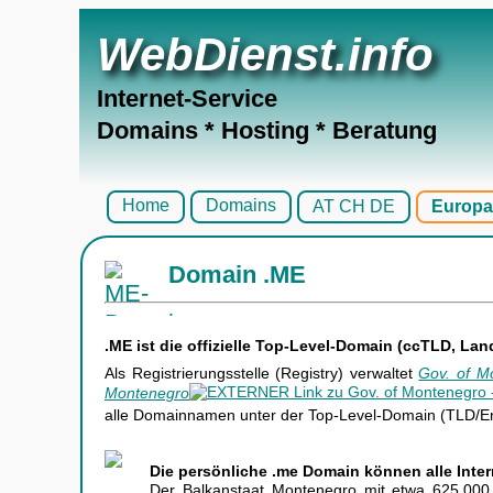
WebDienst.info
Internet-Service
Domains * Hosting * Beratung
Home
Domains
AT CH DE
Europa
Domain .ME
.ME ist die offizielle Top-Level-Domain (ccTLD, L
Als Registrierungsstelle (Registry) verwaltet
Gov. of Mo
Montenegro
alle Domainnamen unter der Top-Level-Domain (TLD/E
Die persönliche .me Domain können alle Inter
Der Balkanstaat Montenegro mit etwa 625.00