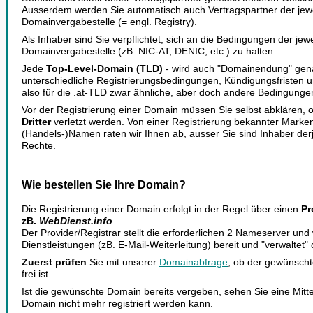
Ausserdem werden Sie automatisch auch Vertragspartner der jewe
Domainvergabestelle (= engl. Registry).
Als Inhaber sind Sie verpflichtet, sich an die Bedingungen der jewe
Domainvergabestelle (zB. NIC-AT, DENIC, etc.) zu halten.
Jede
Top-Level-Domain (TLD)
- wird auch "Domainendung" gena
unterschiedliche Registrierungsbedingungen, Kündigungsfristen u
also für die .at-TLD zwar ähnliche, aber doch andere Bedingungen
Vor der Registrierung einer Domain müssen Sie selbst abklären, 
Dritter
verletzt werden. Von einer Registrierung bekannter Marke
(Handels-)Namen raten wir Ihnen ab, ausser Sie sind Inhaber de
Rechte.
Wie bestellen Sie Ihre Domain?
Die Registrierung einer Domain erfolgt in der Regel über einen
Pr
zB.
WebDienst.info
.
Der Provider/Registrar stellt die erforderlichen 2 Nameserver und
Dienstleistungen (zB. E-Mail-Weiterleitung) bereit und "verwaltet"
Zuerst prüfen
Sie mit unserer
Domainabfrage
, ob der gewünsc
frei ist.
Ist die gewünschte Domain bereits vergeben, sehen Sie eine Mitte
Domain nicht mehr registriert werden kann.