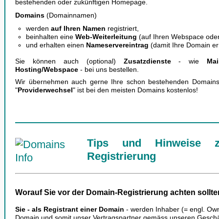
bestehenden oder zukünftigen Homepage.
Domains
(Domainnamen)
werden
auf Ihren Namen
registriert,
beinhalten eine
Web-Weiterleitung
(auf Ihren Webspace oder
und erhalten einen
Nameservereintrag
(damit Ihre Domain err
Sie können auch (optional)
Zusatzdienste
- wie
Mai
Hosting/Webspace
- bei uns bestellen.
Wir übernehmen auch gerne Ihre schon bestehenden Domains 
"
Providerwechsel
" ist bei den meisten Domains kostenlos!
Tips und Hinweise z
Registrierung
Worauf Sie vor der Domain-Registrierung achten sollte
Sie - als Registrant einer Domain
- werden Inhaber (= engl. Own
Domain und somit unser Vertragspartner gemäss unseren Gesch